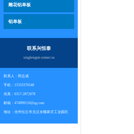
雕花铝单板
铝单板
联系兴恒泰
xinghengtai contact us
联系人：郭志成
手机：15333376548
传真：0317-2872678
邮箱：
474999110@qq.com
地址：沧州任丘市北汉乡魏家庄工业园区