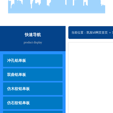
当前位置：凯发k8网页首页 »
快速导航
product display
冲孔铝单板
双曲铝单板
仿木纹铝单板
仿石纹铝单板