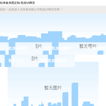
铝单板来图定制-凯发k8网页
您好！欢迎进入兴恒泰有限公司凯发k8网页官网 ！
凯发k8网页
关于凯发k8网页
凯发k8网
客户见证
联系凯发k8网页