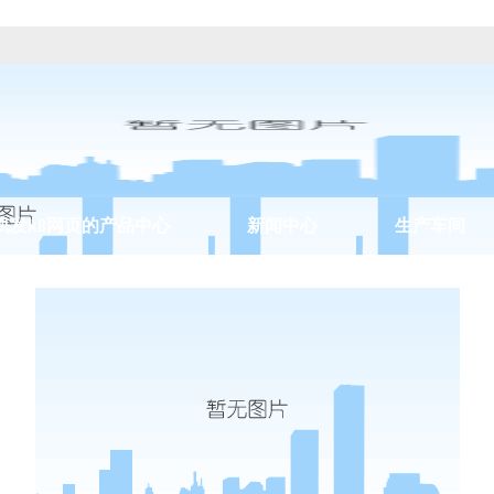
凯发k8网页的产品中心
新闻中心
生产车间