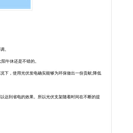
调。
太阳午休还是不错的。
况下，使用光伏发电确实能够为环保做出一份贡献;降低
以达到省电的效果。所以光伏支架随着时间在不断的提