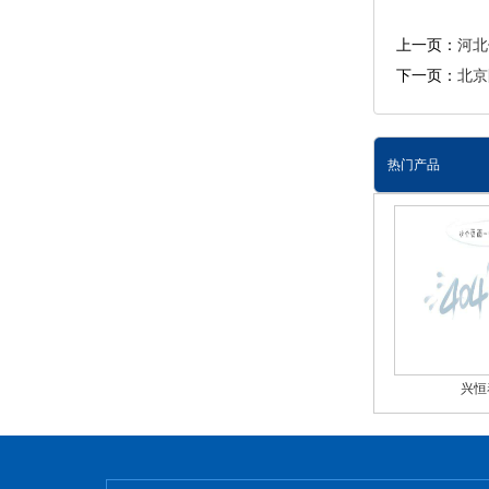
上一页：
河北
下一页：
北京
热门产品
兴恒