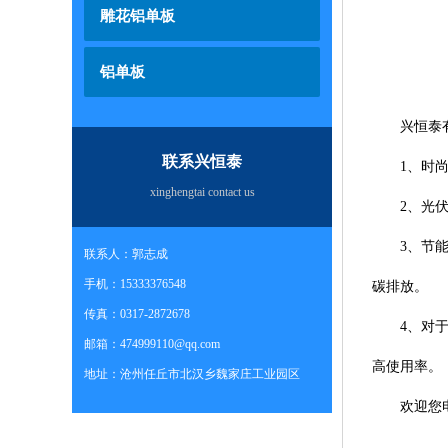
雕花铝单板
铝单板
兴恒泰有
联系兴恒泰
1、时尚美
xinghengtai contact us
2、光伏阳
3、节能环
联系人：郭志成
手机：15333376548
碳排放。
传真：0317-2872678
4、对于用
邮箱：
474999110@qq.com
高使用率。
地址：沧州任丘市北汉乡魏家庄工业园区
欢迎您电话咨