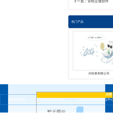
下一页：
背栓定做挂件
热门产品
兴恒泰有限公司
关闭
凯发k8网页
关于凯发k8网页
凯发k8网页的产品中
-
-