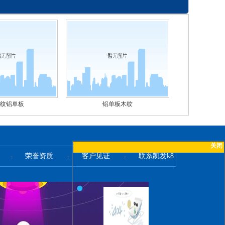
纹铝单板
铝单板木纹
关闭
荣誉资质
客户见证
联系凯发k8
-
-
-