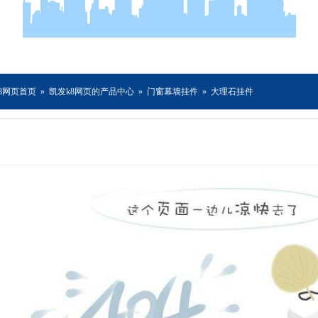
8网页首页 »
凯发k8网页的产品中心
»
门窗幕墙挂件
»
大理石挂件