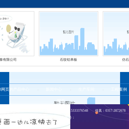
泰有限公司
石纹铝单板
仿石
8网页的产品中心
新闻中心
生产车间
工程案例
-
-
-
网页
沧州任丘市北汉乡魏家庄工业园区 手机：15333376548 传真：0317-2872678
8网页的版权所有：兴恒泰有限公司 网站备案号：