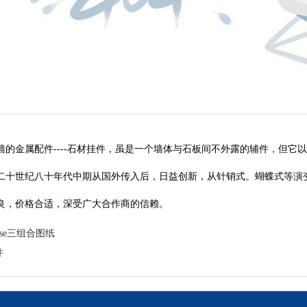
墙的金属配件----石材挂件，虽是一个墙体与石板间不外露的辅件，但它
二十世纪八十年代中期从国外传入后，日益创新，从针销式。蝴蝶式等演
良，价格合适，深受广大合作商的信赖。
se三组合图纸
件