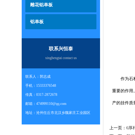
雕花铝单板
铝单板
联系兴恒泰
xinghengtai contact us
联系人：郭志成
作为石材幕
手机：15333376548
重要的作用
传真：0317-2872678
产的挂件质
邮箱：
474999110@qq.com
地址：沧州任丘市北汉乡魏家庄工业园区
上一页：
6厚