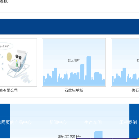
准80
泰有限公司
石纹铝单板
仿石
8网页的产品中心
新闻中心
生产车间
工程案例
-
-
-
网页