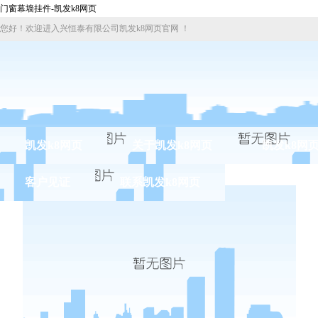
门窗幕墙挂件-凯发k8网页
您好！欢迎进入兴恒泰有限公司凯发k8网页官网 ！
凯发k8网页
关于凯发k8网页
凯发k8网
客户见证
联系凯发k8网页