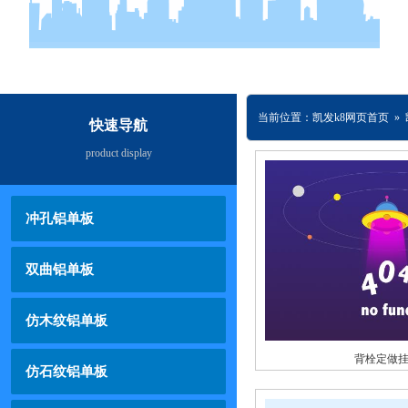
当前位置：凯发k8网页首页 »
快速导航
product display
冲孔铝单板
双曲铝单板
仿木纹铝单板
背栓定做
仿石纹铝单板