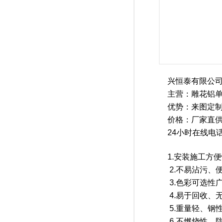
兴恒泰有限公
主营：雕花铝单板
优势：来图定制
价格：厂家直供
24小时在线电
1.安装施工方便
2.不易沾污、便
3.色彩可选性广
4.易于回收、无
5.重量轻、钢性好、
6.不燃烧性、防