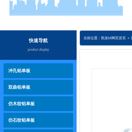
当前位置：凯发k8网页首页 »
快速导航
product display
冲孔铝单板
双曲铝单板
仿木纹铝单板
仿石纹铝单板