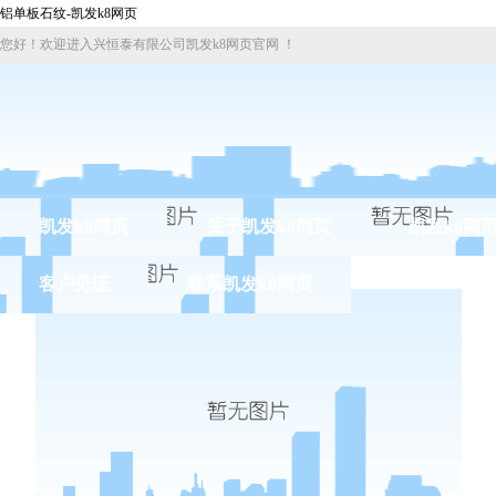
铝单板石纹-凯发k8网页
您好！欢迎进入兴恒泰有限公司凯发k8网页官网 ！
凯发k8网页
关于凯发k8网页
凯发k8网
客户见证
联系凯发k8网页